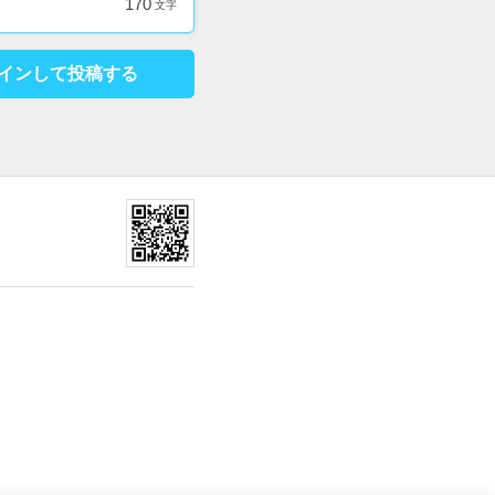
170
文字
インして投稿する