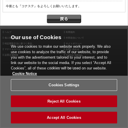
今後とも『コナステ』をよろしくお願いいたします。
ヘルプ
利用規約
Our use of Cookies
個人情報等保護方針
外部送信について
特定商取引法に基づく表示
サイトポリシー
We use cookies to make our website work properly. We also
マナー＆ルール
お問い合わせ
use cookies to analyze the traffic of our website, to provide
設置店舗検索
Cookies Settings
you with the advertisement tailored to your interest, and to
link our website to the social media. If you select “Accept All
Cookies”, all of these cookies will be used on our website.
©2026 Konami Arcade Games
Cookie Notice
Cookies Settings
Reject All Cookies
Accept All Cookies