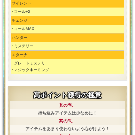
サイレント
･コール+3
チェンジ
･コールMAX
ハンター
･ミステリー
エターナ
･グレートミステリー
･マジックホーミング
高ポイント獲得の極意
其の壱、
持ち込みアイテムは少なめに！
其の弐、
アイテムをあまり使わないよう心がけよう！