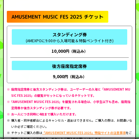
AMUSEMENT MUSIC FES 2025 チケット
スタンディング券
(AMEXPOに9:00から入場可能＆特製ペンライト付き)
10,000
後方座席指定席券
9,000
座席指定席券と後方スタンディング券は、ユーザーデーの入場と「AMUSEMENT MU
SIC FES 2025」の観覧がセットになっているチケットです。
｢AMUSEMENT MUSIC FES 2025」を観覧される場合は、小学生以下も含め、座席指
定席券か後方スタンディング券が必要です。
お一人につき同時に4枚まで購入いただけます。
購入者・同伴者都合によるキャンセル・返金はできません。ご購入の際は、お間違いな
いか必ずご確認ください。
チケットご購入の際は
「AMUSEMENT MUSIC FES 2025」特設サイトの注意事項
をご
確認いただき、ご了承の上、チケットご購入をお願いいたします。