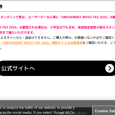
券
ンディング券は、ユーザーデーの入場と「AMUSEMENT MUSIC FES 2025」
MUSIC FES 2025」を観覧される場合は、小学生以下も含め、座席指定席券か後方ス
枚まで購入いただけます。
によるキャンセル・返金はできません。ご購入の際は、お間違いないか必ずご確認く
は
「AMUSEMENT MUSIC FES 2025」特設サイトの注意事項
をご確認いただき、ご
す。
公式サイトへ
o analyze the traffic of our website, to provide y
Cookies Set
te to the social media. If you select “Accept All Co
用規約
個人情報等保護方針