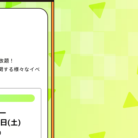
放題！
関する様々なイベ
ー
5日(土)
0