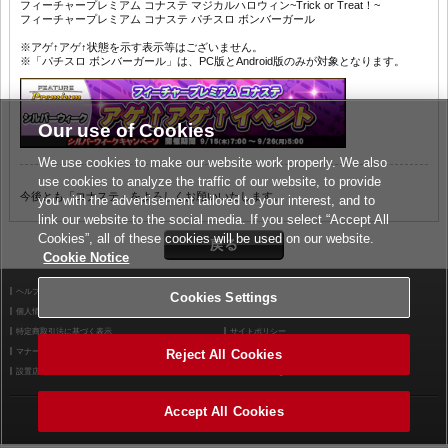
フィーチャープレミアム コナステ マジカルハロウィン~Trick or Treat！~
フィーチャープレミアム コナステ パチスロ ボンバーガール
※アゲ↑アゲ↑状態を示す表示等はございません。
※「パチスロ ボンバーガール」は、PC版とAndroid版のみが対象となります。
Our use of Cookies
We use cookies to make our website work properly. We also
use cookies to analyze the traffic of our website, to provide
今後とも「コナステ」をよろしくお願いいたします。
you with the advertisement tailored to your interest, and to
link our website to the social media. If you select “Accept All
Cookies”, all of these cookies will be used on our website.
Cookie Notice
ヘルプ
利用規約
Cookies Settings
個人情報等保護方針
外部送信について
特定商取引法に基づく表示
サイトポリシー
マナー＆ルール
お問い合わせ
Reject All Cookies
設置店舗検索
Cookies Settings
Accept All Cookies
©2026 Konami Arcade Games