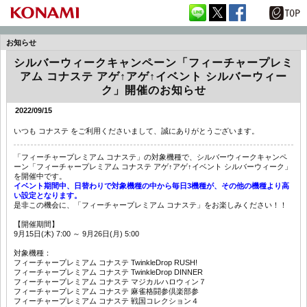
お知らせ
シルバーウィークキャンペーン「フィーチャープレミ
アム コナステ アゲ↑アゲ↑イベント シルバーウィー
ク」開催のお知らせ
2022/09/15
いつも コナステ をご利用くださいまして、誠にありがとうございます。
「フィーチャープレミアム コナステ」の対象機種で、シルバーウィークキャンペ
ーン「フィーチャープレミアム コナステ アゲ↑アゲ↑イベント シルバーウィーク」
を開催中です。
イベント期間中、日替わりで対象機種の中から毎日3機種が、その他の機種より高
い設定となります。
是非この機会に、「フィーチャープレミアム コナステ」をお楽しみください！！
【開催期間】
9月15日(木) 7:00 ～ 9月26日(月) 5:00
対象機種：
フィーチャープレミアム コナステ TwinkleDrop RUSH!
フィーチャープレミアム コナステ TwinkleDrop DINNER
フィーチャープレミアム コナステ マジカルハロウィン７
フィーチャープレミアム コナステ 麻雀格闘参倶楽部参
フィーチャープレミアム コナステ 戦国コレクション４