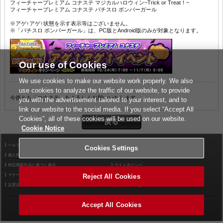
フィーチャープレミアム コナステ マジカルハロウィン~Trick or Treat！~
フィーチャープレミアム コナステ パチスロ ボンバーガール
※アゲ↑アゲ↑状態を示す表示等はございません。
※「パチスロ ボンバーガール」は、PC版とAndroid版のみが対象となります。
Our use of Cookies
We use cookies to make our website work properly. We also
use cookies to analyze the traffic of our website, to provide
今後とも「コナステ」をよろしくお願いいたします。
you with the advertisement tailored to your interest, and to
link our website to the social media. If you select “Accept All
Cookies”, all of these cookies will be used on our website.
Cookie Notice
ヘルプ
利用規約
Cookies Settings
個人情報等保護方針
外部送信について
特定商取引法に基づく表示
サイトポリシー
マナー＆ルール
お問い合わせ
Reject All Cookies
設置店舗検索
Cookies Settings
Accept All Cookies
©2026 Konami Arcade Games