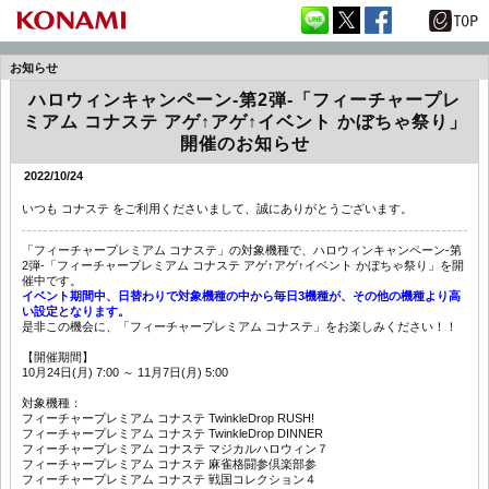
お知らせ
ハロウィンキャンペーン-第2弾-「フィーチャープレ
ミアム コナステ アゲ↑アゲ↑イベント かぼちゃ祭り」
開催のお知らせ
2022/10/24
いつも コナステ をご利用くださいまして、誠にありがとうございます。
「フィーチャープレミアム コナステ」の対象機種で、ハロウィンキャンペーン-第
2弾-「フィーチャープレミアム コナステ アゲ↑アゲ↑イベント かぼちゃ祭り」を開
催中です。
イベント期間中、日替わりで対象機種の中から毎日3機種が、その他の機種より高
い設定となります。
是非この機会に、「フィーチャープレミアム コナステ」をお楽しみください！！
【開催期間】
10月24日(月) 7:00 ～ 11月7日(月) 5:00
対象機種：
フィーチャープレミアム コナステ TwinkleDrop RUSH!
フィーチャープレミアム コナステ TwinkleDrop DINNER
フィーチャープレミアム コナステ マジカルハロウィン７
フィーチャープレミアム コナステ 麻雀格闘参倶楽部参
フィーチャープレミアム コナステ 戦国コレクション４