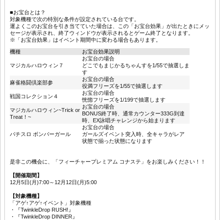
■お宝台とは？
対象機種で次の特別な条件が設定されている台です。
運よくこのお宝台を引き当てていた場合は、この「お宝台効果」が出たときにメッ
セージが表示され、終了ウィンドウが表示されるとゲーム終了となります。
※「お宝台効果」はイベント期間中に変わる場合もあります。
機種
お宝台効果説明
お宝台の場合
マジカルハロウィン７
どこでもまじかるちゃんすを1/55で抽選しま
す
お宝台の場合
麻雀格闘倶楽部参
役満フリーズを1/55で抽選します
お宝台の場合
戦国コレクション４
恍惚フリーズを1/199で抽選します
お宝台の場合
マジカルハロウィン~Trick or
BONUS終了時、通常カウンター333G到達
Treat！~
時、EX詠唱チャレンジから始まります
お宝台の場合
パチスロ ボンバーガール
ガールズイベント突入時、全キャラがレア
状態で揃った状態になります
是非この機会に、「フィーチャープレミアム コナステ」をお楽しみください！！
【開催期間】
12月5日(月)7:00～12月12日(月)5:00
【対象機種】
「アゲ↑アゲ↑イベント」対象機種
・『TwinkleDrop RUSH!』
・『TwinkleDrop DINNER』