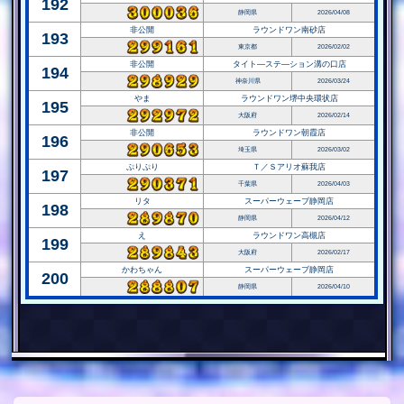
192
静岡県
2026/04/08
非公開
ラウンドワン南砂店
193
東京都
2026/02/02
非公開
タイト―ステ―ション溝の口店
194
神奈川県
2026/03/24
やま
ラウンドワン堺中央環状店
195
大阪府
2026/02/14
非公開
ラウンドワン朝霞店
196
埼玉県
2026/03/02
ぷりぷり
Ｔ／Ｓアリオ蘇我店
197
千葉県
2026/04/03
リタ
スーパーウェーブ静岡店
198
静岡県
2026/04/12
え
ラウンドワン高槻店
199
大阪府
2026/02/17
かわちゃん
スーパーウェーブ静岡店
200
静岡県
2026/04/10