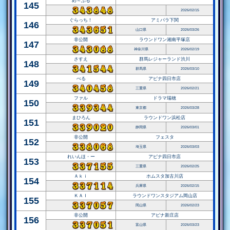
め～ぷる
145
2026/02/15
ぐらっち！
アミパラ下関
146
山口県
2026/03/26
非公開
ラウンドワン湘南平塚店
147
神奈川県
2026/02/19
さすえ
群馬レジャーランド渋川
148
群馬県
2026/03/10
べる
アピナ四日市店
149
三重県
2026/02/21
ファル
ドラマ瑞穂
150
東京都
2026/03/28
まひろん
ラウンドワン浜松店
151
静岡県
2026/03/01
非公開
フェスタ
152
埼玉県
2026/03/03
れいんほ・ー
アピナ四日市店
153
三重県
2026/02/25
Ａｋｉ
ホムスタ加古川店
154
兵庫県
2026/02/15
ＫＡＩ
ラウンドワンスタジアム岡山店
155
岡山県
2026/02/23
非公開
アピナ新庄店
156
富山県
2026/03/23