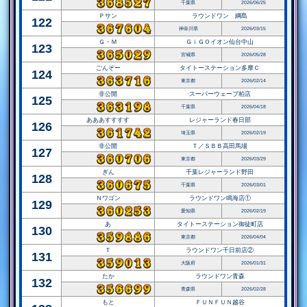
千葉県
2026/06/25
Ｐサン
ラウンドワン 綱島
122
神奈川県
2026/03/15
Ｇ・Ｍ
ＧｉＧＯイオン仙台中山
123
宮城県
2026/05/28
ごんぞー
タイトーステーション多摩Ｃ
124
東京都
2026/02/14
非公開
スーパーウェーブ柏店
125
千葉県
2026/04/18
あああすすすす
レジャーランド春日部
126
埼玉県
2026/02/19
非公開
Ｔ／ＳＢＢ高田馬場
127
東京都
2026/03/29
ぎん
千葉レジャーランド野田
128
千葉県
2026/03/01
Ｎワゴン
ラウンドワン鳴海店①
129
愛知県
2026/02/19
あ
タイトーステーション御徒町店
130
東京都
2026/04/04
Ｔ
ラウンドワン千日前店②
131
大阪府
2026/01/31
たか
ラウンドワン青森
132
青森県
2026/02/28
もと
ＦＵＮＦＵＮ越谷