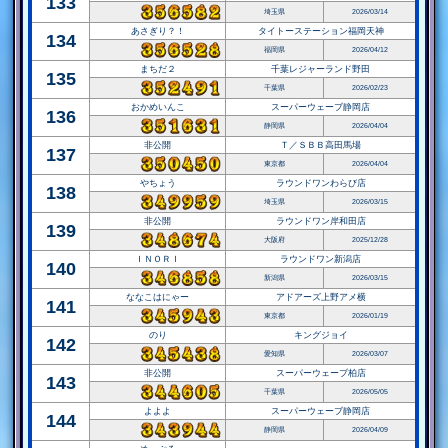
133
埼玉県
2026/03/14
あさぎり？！
タイトーステーション福岡天神
134
福岡県
2026/04/12
まちだ２
千葉レジャーランド野田
135
千葉県
2026/02/23
おかめいんこ
スーパーウェーブ静岡店
136
静岡県
2026/04/04
非公開
Ｔ／ＳＢＢ高田馬場
137
東京都
2026/04/04
やちょう
ラウンドワンわらび店
138
埼玉県
2026/03/15
非公開
ラウンドワン岸和田店
139
大阪府
2025/12/28
ＩＮＯＲＩ
ラウンドワン新潟店
140
新潟県
2026/03/15
ななこはにゃー
アドアーズ上野アメ横
141
東京都
2026/01/19
のり
キングジョイ
142
愛知県
2026/03/07
非公開
スーパーウェーブ柏店
143
千葉県
2026/05/05
よよよ
スーパーウェーブ静岡店
144
静岡県
2026/04/09