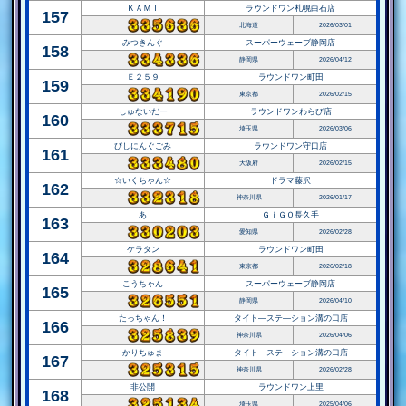
ＫＡＭＩ
ラウンドワン札幌白石店
157
北海道
2026/03/01
みつきんぐ
スーパーウェーブ静岡店
158
静岡県
2026/04/12
Ｅ２５９
ラウンドワン町田
159
東京都
2026/02/15
しゅないだー
ラウンドワンわらび店
160
埼玉県
2026/03/06
びしにんぐごみ
ラウンドワン守口店
161
大阪府
2026/02/15
☆いくちゃん☆
ドラマ藤沢
162
神奈川県
2026/01/17
あ
ＧｉＧＯ長久手
163
愛知県
2026/02/28
ケラタン
ラウンドワン町田
164
東京都
2026/02/18
こうちゃん
スーパーウェーブ静岡店
165
静岡県
2026/04/10
たっちゃん！
タイト―ステ―ション溝の口店
166
神奈川県
2026/04/06
かりちゅま
タイト―ステ―ション溝の口店
167
神奈川県
2026/02/28
非公開
ラウンドワン上里
168
埼玉県
2025/04/06