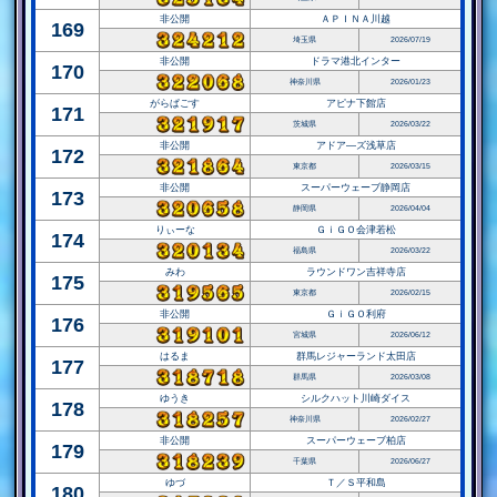
非公開
ＡＰＩＮＡ川越
169
埼玉県
2026/07/19
非公開
ドラマ港北インター
170
神奈川県
2026/01/23
がらぱごす
アピナ下館店
171
茨城県
2026/03/22
非公開
アドア―ズ浅草店
172
東京都
2026/03/15
非公開
スーパーウェーブ静岡店
173
静岡県
2026/04/04
りぃーな
ＧｉＧＯ会津若松
174
福島県
2026/03/22
みわ
ラウンドワン吉祥寺店
175
東京都
2026/02/15
非公開
ＧｉＧＯ利府
176
宮城県
2026/06/12
はるま
群馬レジャーランド太田店
177
群馬県
2026/03/08
ゆうき
シルクハット川崎ダイス
178
神奈川県
2026/02/27
非公開
スーパーウェーブ柏店
179
千葉県
2026/06/27
ゆづ
Ｔ／Ｓ平和島
180