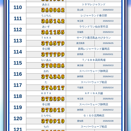
あおと
トヤマレジャランド
110
富山県
2026/03/22
うぶちん
レジャーランド春日部
111
埼玉県
2026/02/13
あいす
ラウンドワン仙台苦竹店
112
宮城県
2026/02/14
ＴＡＫＡ
サープラ鹿児島あそびタウン
113
鹿児島県
2026/06/25
非公開
群馬レジャーランド藤岡店
114
群馬県
2026/03/11
らいあん
Ｔ／ＳＢＢ高田馬場
115
東京都
2026/03/13
おれ
スーパーウェーブ静岡店
116
静岡県
2026/04/12
た
スーパーウェーブ柏店
117
千葉県
2025/02/14
ＫＯＴＡ
ＡＰＩＮＡ川越
118
埼玉県
2026/05/02
非公開
スーパーウェーブ静岡店
119
静岡県
2026/04/12
とらやん
ＧｉＧＯ北岡崎店
120
愛知県
2026/02/28
ちの
スーパーウェーブ柏店
121