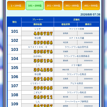
1～100位
101～200位
201～300位
301～400位
401～500位
グラウンドJP
フォーチュンJP
2026/8/8 07:38
レジェンドモード
FTポイント
プレーヤー
店舗名
順位
獲得枚数
都道府県
獲得日
裏アイアンJP
裏パイレーツJP
シャチ
マトリクス前橋
101
群馬県
2026/04/05
非公開
ＡＰＩＮＡ川越
102
埼玉県
2026/03/22
ＳＴＡＴＩＯＮ．９
ラウンドワン仙台苦竹店
103
宮城県
2025/08/29
おかゆん
ラウンドワン名古屋西春店
104
愛知県
2026/02/15
こう
ドラマ藤沢
105
神奈川県
2026/02/02
非公開
ラウンドワン広島店
106
広島県
2026/03/15
ミリオン！！！
アピナ太田店
107
群馬県
2026/03/03
こずえＰ
ラウンドワン高松店
108
香川県
2026/03/11
しん
スーパーウェーブ静岡店
109
静岡県
2026/04/10