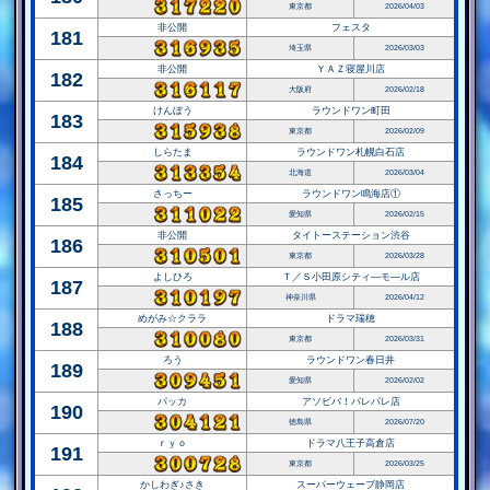
東京都
2026/04/03
非公開
フェスタ
181
埼玉県
2026/03/03
非公開
ＹＡＺ寝屋川店
182
大阪府
2026/02/18
けんぼう
ラウンドワン町田
183
東京都
2026/02/09
しらたま
ラウンドワン札幌白石店
184
北海道
2026/03/04
さっちー
ラウンドワン鳴海店①
185
愛知県
2026/02/15
非公開
タイトーステーション渋谷
186
東京都
2026/03/28
よしひろ
Ｔ／Ｓ小田原シティ―モ―ル店
187
神奈川県
2026/04/12
めがみ☆クララ
ドラマ瑞穂
188
東京都
2026/03/31
ろう
ラウンドワン春日井
189
愛知県
2026/02/02
パッカ
アソビバ！パレパレ店
190
徳島県
2026/07/20
ｒｙｏ
ドラマ八王子高倉店
191
東京都
2026/03/25
かしわぎ♪さき
スーパーウェーブ静岡店