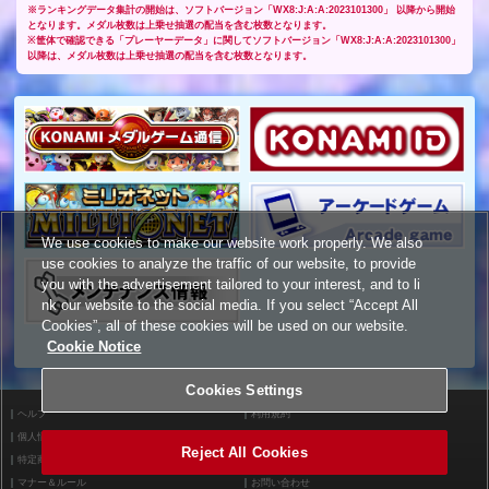
※ランキングデータ集計の開始は、ソフトバージョン「WX8:J:A:A:2023101300」 以降から開始
となります。メダル枚数は上乗せ抽選の配当を含む枚数となります。
※筐体で確認できる「プレーヤーデータ」に関してソフトバージョン「WX8:J:A:A:2023101300」
以降は、メダル枚数は上乗せ抽選の配当を含む枚数となります。
We use cookies to make our website work properly. We also
use cookies to analyze the traffic of our website, to provide
you with the advertisement tailored to your interest, and to li
nk our website to the social media. If you select “Accept All
Cookies”, all of these cookies will be used on our website.
Cookie Notice
Cookies Settings
ヘルプ
利用規約
個人情報等保護方針
外部送信について
Reject All Cookies
特定商取引法に基づく表示
サイトポリシー
マナー＆ルール
お問い合わせ