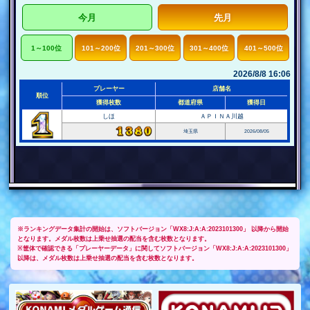
今月
先月
グラウンドJP
フォーチュンJP
1～100位
101～200位
201～300位
301～400位
401～500位
レジェンドモード
FTポイント
2026/8/8 16:06
裏アイアンJP
裏パイレーツJP
プレーヤー
店舗名
順位
獲得枚数
都道府県
獲得日
しほ
ＡＰＩＮＡ川越
埼玉県
2026/08/05
※ランキングデータ集計の開始は、ソフトバージョン「WX8:J:A:A:2023101300」 以降から開始
となります。メダル枚数は上乗せ抽選の配当を含む枚数となります。
※筐体で確認できる「プレーヤーデータ」に関してソフトバージョン「WX8:J:A:A:2023101300」
以降は、メダル枚数は上乗せ抽選の配当を含む枚数となります。