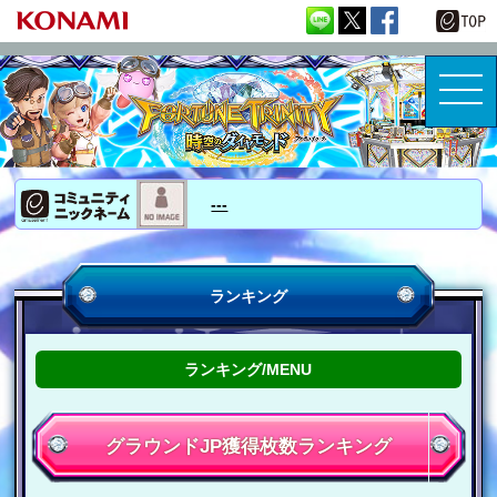
---
ランキング
ランキング/MENU
JACKPOT
アイアンJP
グラウンドJP獲得枚数ランキング
パイレーツJP
ファラオJP