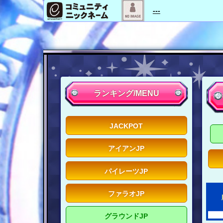
---
ランキング/MENU
JACKPOT
アイアンJP
パイレーツJP
ファラオJP
グラウンドJP