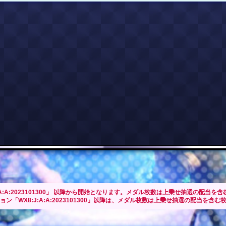
:A:2023101300」 以降から開始となります。メダル枚数は上乗せ抽選の配当を
WX8:J:A:A:2023101300」以降は、メダル枚数は上乗せ抽選の配当を含む