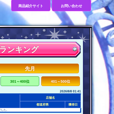
商品紹介サイト
お問い合わせ
数ランキング
先月
301～400位
401～500位
2026/8/8 01:41
店舗名
都道府県
獲得日
でした。