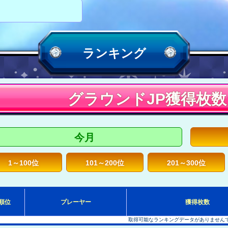
ランキング
グラウンドJP獲得枚
今月
1～100位
101～200位
201～300位
順位
プレーヤー
獲得枚数
取得可能なランキングデータがありません