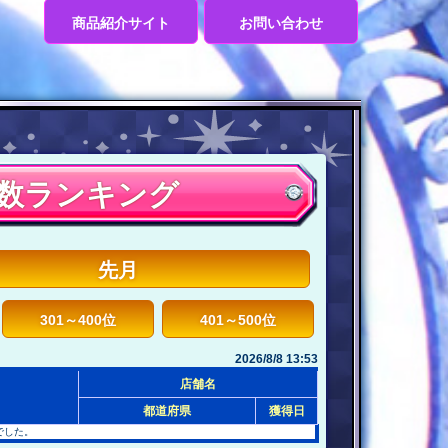
商品紹介サイト
お問い合わせ
数ランキング
先月
301～400位
401～500位
2026/8/8 13:53
店舗名
都道府県
獲得日
でした。