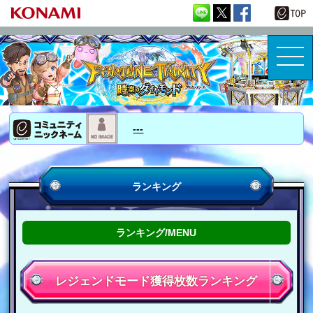
---
ランキング
ランキング/MENU
JACKPOT
アイアンJP
レジェンドモード獲得枚数ランキング
パイレーツJP
ファラオJP