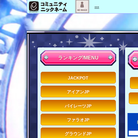
---
ランキング/MENU
JACKPOT
アイアンJP
パイレーツJP
ファラオJP
グラウンドJP