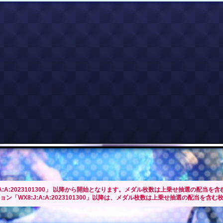
:A:2023101300」 以降から開始となります。メダル枚数は上乗せ抽選の配当を
WX8:J:A:A:2023101300」以降は、メダル枚数は上乗せ抽選の配当を含む