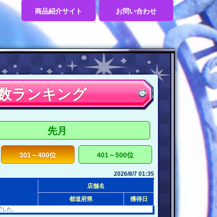
商品紹介サイト
お問い合わせ
数ランキング
先月
301～400位
401～500位
2026/8/7 01:35
店舗名
都道府県
獲得日
でした。