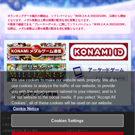
※ランキングデータ集計の開始は、ソフトバージョン「WX8:J:A:A:2023101300」 以降から開始
となります。メダル枚数は上乗せ抽選の配当を含む枚数となります。
※筐体で確認できる「プレーヤーデータ」に関してソフトバージョン「WX8:J:A:A:2023101300」
以降は、メダル枚数は上乗せ抽選の配当を含む枚数となります。
We use cookies to make our website work properly. We also
use cookies to analyze the traffic of our website, to provide
you with the advertisement tailored to your interest, and to li
nk our website to the social media. If you select “Accept All
Cookies”, all of these cookies will be used on our website.
Cookie Notice
ヘルプ
利用規約
Cookies Settings
個人情報等保護方針
外部送信について
特定商取引法に基づく表示
サイトポリシー