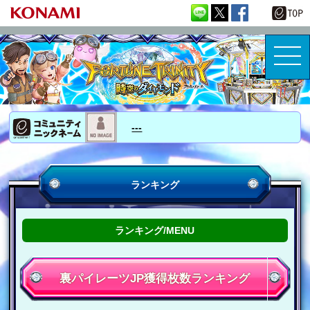
---
ランキング
ランキング/MENU
JACKPOT
アイアンJP
裏パイレーツJP獲得枚数ランキング
パイレーツJP
ファラオJP