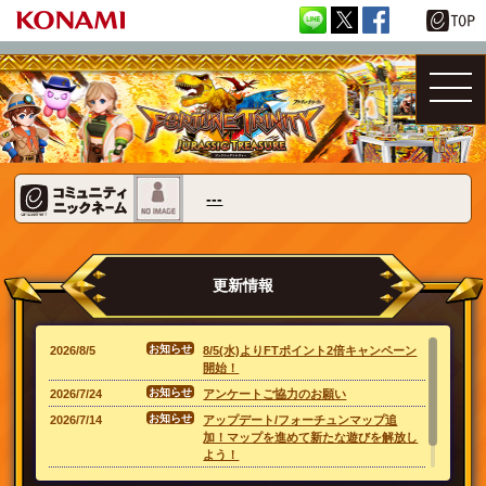
---
更新情報
2026/8/5
8/5(水)よりFTポイント2倍キャンペーン
開始！
2026/7/24
アンケートご協力のお願い
2026/7/14
アップデート/フォーチュンマップ追
加！マップを進めて新たな遊びを解放し
よう！
2026/7/14
ランキングページ公開！