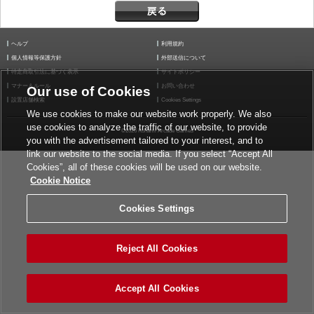
ヘルプ
利用規約
個人情報等保護方針
外部送信について
特定商取引法に基づく表示
サイトポリシー
マナー＆ルール
お問い合わせ
Our use of Cookies
設置店舗検索
Cookies Settings
We use cookies to make our website work properly. We also
use cookies to analyze the traffic of our website, to provide
©2026 Konami Arcade Games
you with the advertisement tailored to your interest, and to
link our website to the social media. If you select “Accept All
Cookies”, all of these cookies will be used on our website.
Cookie Notice
Cookies Settings
Reject All Cookies
Accept All Cookies