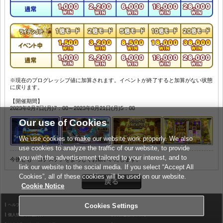
※現在のプログレッシブ値に加算されます。イベントが終了すると加算がない状態
に戻ります。
【開催期間】
2023年8月7日(月)7：00～2023年8月21日(月)5：00
Our use of Cookies
We use cookies to make our website work properly. We also
use cookies to analyze the traffic of our website, to provide
you with the advertisement tailored to your interest, and to
今後とも『コナステ』をよろしくお願いいたします。
link our website to the social media. If you select “Accept All
Cookies”, all of these cookies will be used on our website.
Cookie Notice
Cookies Settings
ヘルプ
利用規約
個人情報等保護方針
外部送信について