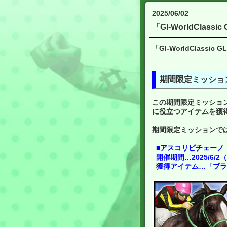
2025/06/02
「GI-WorldCla
「GI-WorldClas
期間限定ミッショ
この期間限定ミッショ
に役立つアイテムを獲
期間限定ミッションで
■アスコリピチェーノ 
開催期間…2025/6/2（
獲得アイテム…「ブラン