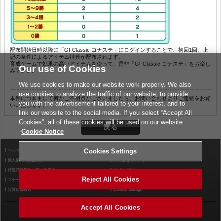
配布開始日時以降に「GI-Classic コナステ」にログインすることで、初回1回、上
記の条件によるアイテム特典が配布されます。
育成ゲームで効果の高いアイテムを使って、是非「GI-Classic コナステ」をお楽し
Our use of Cookies
み下さい。
We use cookies to make our website work properly. We also
use cookies to analyze the traffic of our website, to provide
本件につきまして何かご不明点がございましたら、お問い合わせよりご連絡をお願
you with the advertisement tailored to your interest, and to
いいたします。
link our website to the social media. If you select “Accept All
Cookies”, all of these cookies will be used on our website.
Cookie Notice
Cookies Settings
ヘルプ
利用規約
個人情報等保護方針
外部送信について
特定商取引法に基づく表示
サイトポリシー
Reject All Cookies
マナー＆ルール
お問い合わせ
設置店舗検索
Cookies Settings
Accept All Cookies
©2026 Konami Arcade Games