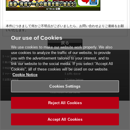
本件につきまして何かご不明点がございましたら、お問い合わせよりご連絡をお願
いいたします。
Our use of Cookies
We use cookies to make our website work properly. We also
use cookies to analyze the traffic of our website, to provide
ヘルプ
利用規約
you with the advertisement tailored to your interest, and to
個人情報等保護方針
外部送信について
link our website to the social media. If you select “Accept All
特定商取引法に基づく表示
サイトポリシー
Cookies”, all of these cookies will be used on our website.
マナー＆ルール
お問い合わせ
Cookie Notice
設置店舗検索
Cookies Settings
Cookies Settings
©2026 Konami Arcade Games
Reject All Cookies
Accept All Cookies