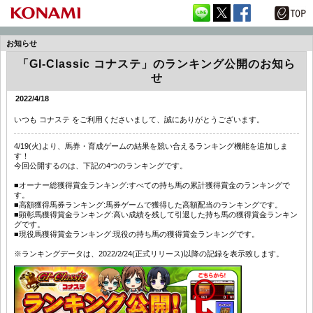
お知らせ
「GI-Classic コナステ」のランキング公開のお知ら
せ
2022/4/18
いつも コナステ をご利用くださいまして、誠にありがとうございます。
4/19(火)より、馬券・育成ゲームの結果を競い合えるランキング機能を追加しま
す！
今回公開するのは、下記の4つのランキングです。
■オーナー総獲得賞金ランキング:すべての持ち馬の累計獲得賞金のランキングで
す。
■高額獲得馬券ランキング:馬券ゲームで獲得した高額配当のランキングです。
■顕彰馬獲得賞金ランキング:高い成績を残して引退した持ち馬の獲得賞金ランキン
グです。
■現役馬獲得賞金ランキング:現役の持ち馬の獲得賞金ランキングです。
※ランキングデータは、2022/2/24(正式リリース)以降の記録を表示致します。