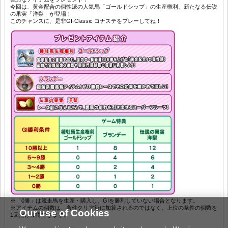
今回は、黄金配合の個性派の人気馬「ゴールドシップ」の生産権利、新たなる伝説
の果実「洋梨」が登場！
このチャンスに、是非GI-Classic コナステをプレーしてね！
※「0勝」は競走馬を生産・購入し、GIを勝利していない場合となります。
※アイテムの個数は、条件クリア毎に加算されるのではなく、上位の条件の個数を
Our use of Cookies
1回だけ獲得できます。