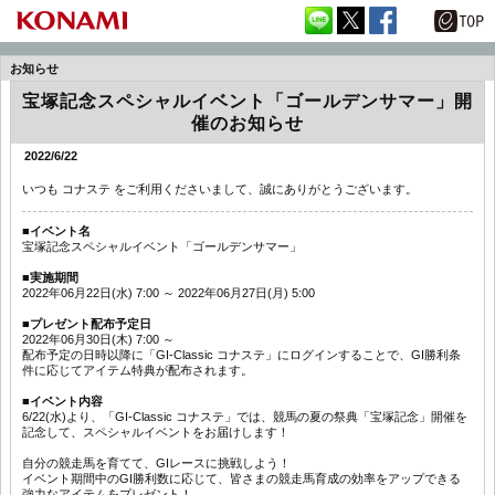
お知らせ
宝塚記念スペシャルイベント「ゴールデンサマー」開
催のお知らせ
2022/6/22
いつも コナステ をご利用くださいまして、誠にありがとうございます。
■イベント名
宝塚記念スペシャルイベント「ゴールデンサマー」
■実施期間
2022年06月22日(水) 7:00 ～ 2022年06月27日(月) 5:00
■プレゼント配布予定日
2022年06月30日(木) 7:00 ～
配布予定の日時以降に「GI-Classic コナステ」にログインすることで、GI勝利条
件に応じてアイテム特典が配布されます。
■イベント内容
6/22(水)より、「GI-Classic コナステ」では、競馬の夏の祭典「宝塚記念」開催を
記念して、スペシャルイベントをお届けします！
自分の競走馬を育てて、GIレースに挑戦しよう！
イベント期間中のGI勝利数に応じて、皆さまの競走馬育成の効率をアップできる
強力なアイテムをプレゼント！