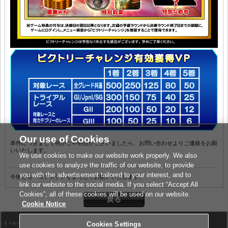
Our use of Cookies
本件につきまして何かご不明点がございましたら、お問い合わせよりご連絡をお願
いいたします。
We use cookies to make our website work properly. We also
use cookies to analyze the traffic of our website, to provide
you with the advertisement tailored to your interest, and to
今後とも『コナステ』をよろしくお願いいたします。
link our website to the social media. If you select “Accept All
Cookies”, all of these cookies will be used on our website.
Cookie Notice
Cookies Settings
ヘルプ
利用規約