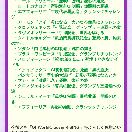
・ゴールドアリュール「産駒GI勝利」熱砂の魅惑
・ロードカナロア「産駒海外GI制覇」短距離の覇道
・エフフォーリア「年度代表馬記念」クラシックチャレン
ジ
・アーモンドアイ「母になる」大いなる偉業にチャレンジ
・クロノジェネシス「引退記念」グランプリ三連覇への道
・ラヴズオンリーユー「引退記念」世界を駆ける
・タイトルホルダー「凱旋門賞挑戦記念」驚異の脚、約束
の地へ
・ソダシ「白毛馬初のGI制覇」純白の輝き
・ブラストワンピース「引退記念」グランプリチャレンジ
・メロディーレーン「祝 姉弟GI出走」登場！小さなアイ
ドル
・イクイノックス「GI初制覇記念」覚醒！黒の血脈
・パンサラッサ「歴史的大逃げ」幻影が現実になるとき
・マカヒキ「引退記念」優駿、復活の夢
・クロノジェネシス「有馬の記憶」グランプリ三連覇への
道
・ジェラルディーナ「母娘GI制覇」最強牝馬、開眼のと
き
・エフフォーリア「再起の始動」クラシックチャレンジ
今後とも「GI-WorldClassic RISING」をよろしくお願いい