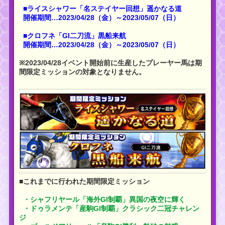
■ライスシャワー「名ステイヤー回想」遥かなる道
開催期間…2023/04/28（金）～2023/05/07（日）
■クロフネ「GI二刀流」黒船来航
開催期間…2023/04/28（金）～2023/05/07（日）
※2023/04/28イベント開始前に生産したプレーヤー馬は期
間限定ミッションの対象となりません。
■これまでに行われた期間限定ミッション
・シャフリヤール「海外GI制覇」異国の夜空に輝く
・ドゥラメンテ「産駒GI制覇」クラシック二冠チャレン
ジ