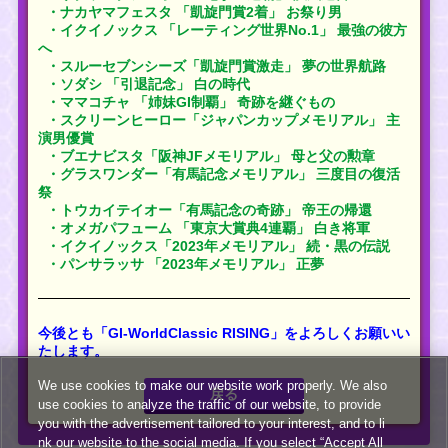
・ナカヤマフェスタ 「凱旋門賞2着」 お祭り男
・イクイノックス 「レーティング世界No.1」 最強の彼方
へ
・スルーセブンシーズ「凱旋門賞激走」 夢の世界航路
・ソダシ 「引退記念」 白の時代
・ママコチャ 「姉妹GI制覇」 奇跡を継ぐもの
・スクリーンヒーロー「ジャパンカップメモリアル」 主
演男優賞
・ブエナビスタ「阪神JFメモリアル」 母と父の勲章
・グラスワンダー「有馬記念メモリアル」 三度目の復活
祭
・トウカイテイオー「有馬記念の奇跡」 帝王の帰還
・オメガパフューム 「東京大賞典4連覇」 白き将軍
・イクイノックス「2023年メモリアル」 続・黒の伝説
・パンサラッサ 「2023年メモリアル」 正夢
今後とも「GI-WorldClassic RISING」をよろしくお願いい
たします。
We use cookies to make our website work properly. We also
戻る
use cookies to analyze the traffic of our website, to provide
you with the advertisement tailored to your interest, and to li
nk our website to the social media. If you select “Accept All