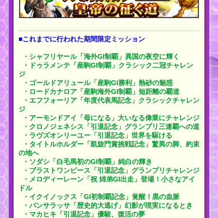
■これまでに行われた期間限定ミッション
・シャフリヤール「海外GI制覇」異国の夜空に輝く
・ドゥラメンテ「産駒GI制覇」クラシック二冠チャレン
ジ
・ゴールドアリュール「産駒GI勝利」熱砂の魅惑
・ロードカナロア「産駒海外GI制覇」短距離の覇道
・エフフォーリア「年度代表馬記念」クラシックチャレン
ジ
・アーモンドアイ「母になる」大いなる偉業にチャレンジ
・クロノジェネシス「引退記念」グランプリ三連覇への道
・ラヴズオンリーユー「引退記念」世界を駆ける
・タイトルホルダー「凱旋門賞挑戦記念」驚異の脚、約束
の地へ
・ソダシ「白毛馬初のGI制覇」純白の輝き
・ブラストワンピース「引退記念」グランプリチャレンジ
・メロディーレーン「祝 姉弟GI出走」登場！小さなアイ
ドル
・イクイノックス「GI初制覇記念」覚醒！黒の血脈
・パンサラッサ「歴史的大逃げ」幻影が現実になるとき
・マカヒキ「引退記念」優駿、復活の夢