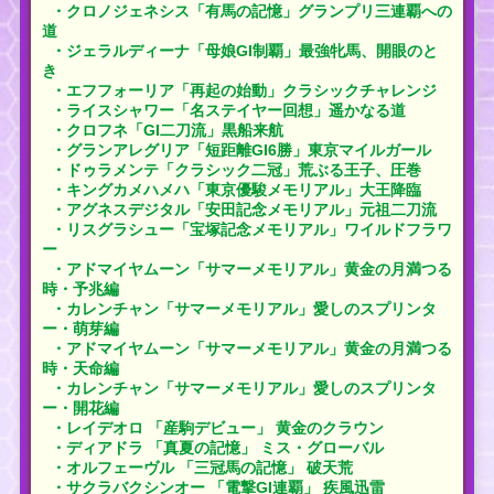
・クロノジェネシス「有馬の記憶」グランプリ三連覇への
道
・ジェラルディーナ「母娘GI制覇」最強牝馬、開眼のと
き
・エフフォーリア「再起の始動」クラシックチャレンジ
・ライスシャワー「名ステイヤー回想」遥かなる道
・クロフネ「GI二刀流」黒船来航
・グランアレグリア「短距離GI6勝」東京マイルガール
・ドゥラメンテ「クラシック二冠」荒ぶる王子、圧巻
・キングカメハメハ「東京優駿メモリアル」大王降臨
・アグネスデジタル「安田記念メモリアル」元祖二刀流
・リスグラシュー「宝塚記念メモリアル」ワイルドフラワ
ー
・アドマイヤムーン「サマーメモリアル」黄金の月満つる
時・予兆編
・カレンチャン「サマーメモリアル」愛しのスプリンタ
ー・萌芽編
・アドマイヤムーン「サマーメモリアル」黄金の月満つる
時・天命編
・カレンチャン「サマーメモリアル」愛しのスプリンタ
ー・開花編
・レイデオロ 「産駒デビュー」 黄金のクラウン
・ディアドラ 「真夏の記憶」 ミス・グローバル
・オルフェーヴル 「三冠馬の記憶」 破天荒
・サクラバクシンオー 「電撃GI連覇」 疾風迅雷