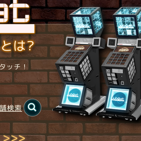
とは?
タッチ！
舗検索
>>>