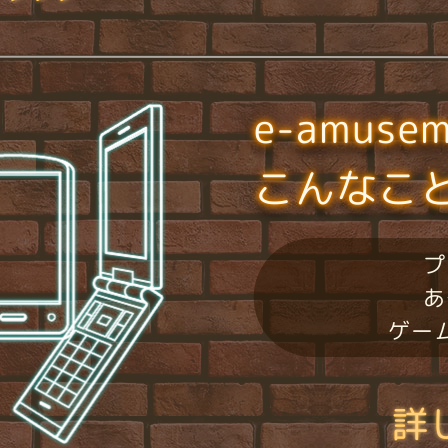
e-amuse
こんなこ
プ
あ
ゲー
詳