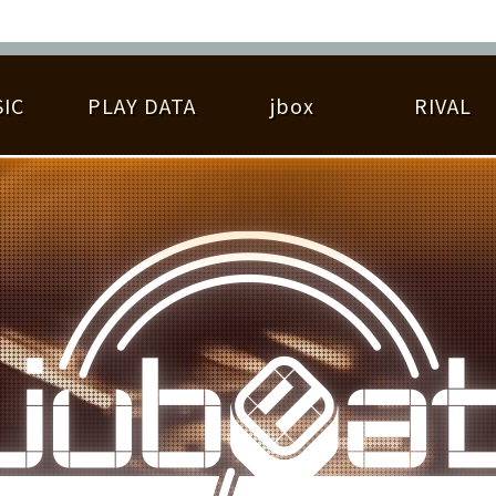
IC
PLAY DATA
jbox
RIVAL
RIGINAL HIT CHART
大会参加
逆ライバル一覧
遊べる楽曲
基本の遊び方
大会開催
ライバル比較
ゆびベル
BEST SCORE
大会参加情報
アーティスト紹介
遊び方ガイド
プレーヤー検索
RANKING
大会とは？
T
プレーグラフ
ね