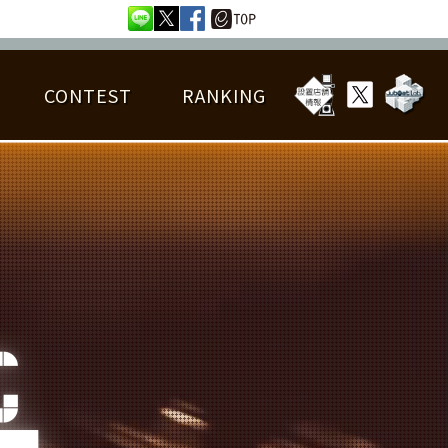
CONTEST
RANKING
OTAL BEST SCORE
楽曲データ
フレンドリスト
RANKING
詳細楽曲データ
んごろチャレンジ
EDIT譜面