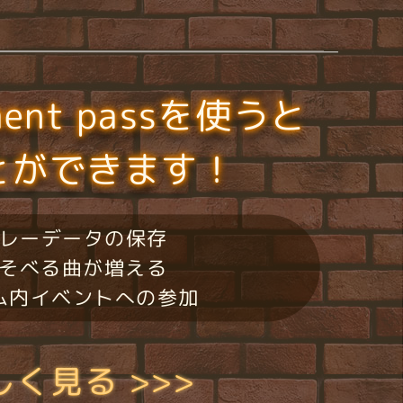
ment passを使うと
とができます！
レーデータの保存
そべる曲が増える
ム内イベントへの参加
しく見る >>>