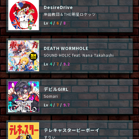
DesireDrive
岸田教団＆THE明星ロケッツ
Lv
4
/
6
/
8
DEATH WORMHOLE
SOUND HOLIC feat. Nana Takahashi
Lv
4
/
7
/
9.2
デビルGIRL
Somari
Lv
4
/
7
/
9.7
テレキャスタービーボーイ
すりぃ