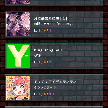
月に叢雲華に風 [ 2 ]
幽閉サテライト feat. senya
Lv
3
/
6
/
8
Ding Dong Bell
A応P
Lv
3
/
6
/
7
てぇてぇアイデンティティ
そりっどびーつ
Lv
3
/
6
/
9.2