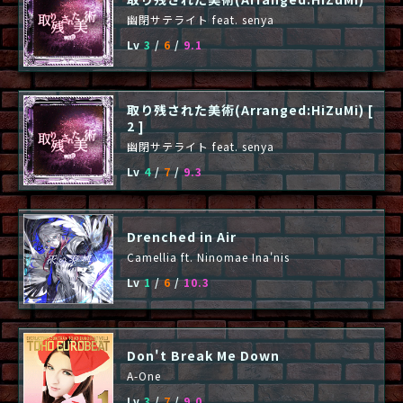
幽閉サテライト feat. senya
Lv
3
/
6
/
9.1
取り残された美術(Arranged:HiZuMi) [
2 ]
幽閉サテライト feat. senya
Lv
4
/
7
/
9.3
Drenched in Air
Camellia ft. Ninomae Ina'nis
Lv
1
/
6
/
10.3
Don't Break Me Down
A-One
Lv
3
/
7
/
9.0