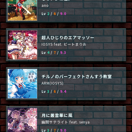
ano
Lv
2
/
6
/
9.0
超人ひじりのエアマッソー
IOSYS feat. ビートまりお
Lv
4
/
7
/
9.3
チルノのパーフェクトさんすう教室
ARM(IOSYS)
Lv
3
/
6
/
9.4
月に叢雲華に風
幽閉サテライト feat. senya
Lv
3
/
7
/
9.0