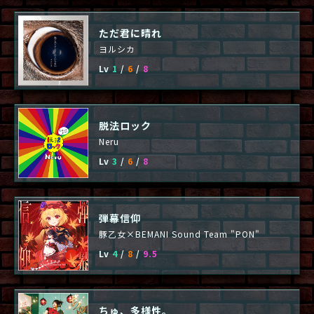
ただ君に晴れ
ヨルシカ
Lv
1
/
6
/
8
脱法ロック
Neru
Lv
3
/
6
/
8
弾幕信仰
豚乙女×BEMANI Sound Team "PON"
Lv
4
/
8
/
9.5
ちゅ、多様性。