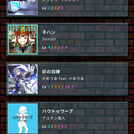
Lv
2
/
6
/
8
ネハン
Somari
Lv
4
/
6
/
9.4
灰の羽搏
かめりあ feat. かめりあ
Lv
7
/
9.5
/
10.7
ハウトゥワープ
ナユタン星人
Lv
3
/
5
/
9.1