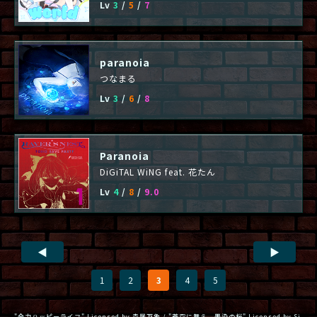
Lv
3
/
5
/
7
paranoia
つなまる
Lv
3
/
6
/
8
Paranoia
DiGiTAL WiNG feat. 花たん
Lv
4
/
8
/
9.0
◀
▶
1
2
3
4
5
"全力ハッピーライフ" Licensed by 森羅万象 / "蒼空に舞え、墨染の桜" Licensed by Si