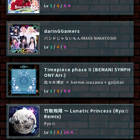
Lv
3
/
6
/
9.4
darinGGamers
バンドじゃないもん!MAXX NAKAYOSHI
Lv
2
/
6
/
8
Timepiece phase II (BEMANI SYMPH
ONY Arr.)
佐々木博史 × bermei.inazawa + gaQdan
Lv
3
/
8
/
9.6
竹取飛翔 ～ Lunatic Princess (Ryu☆
Remix)
Ryu☆
Lv
3
/
6
/
10.4