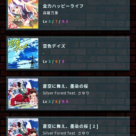
全力ハッピーライフ
森羅万象
Lv
3
/
7
/
9.3
空色デイズ
-
Lv
3
/
6
/
8
蒼空に舞え、墨染の桜
Silver Forest feat. さゆり
Lv
3
/
6
/
9.0
蒼空に舞え、墨染の桜 [ 2 ]
Silver Forest feat. さゆり