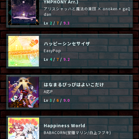
YMPHONY Arr.)
アリスシャッハと魔法の楽団 × onoken + gaQ
dan
Lv
2
/
7
/
9.3
ハッピーシンセサイザ
EasyPop
Lv
4
/
7
/
9.2
はなまるぴっぴはよいこだけ
A応P
Lv
3
/
6
/
9.0
Happiness World
BABACORN(宝鐘マリン/白上フブキ)