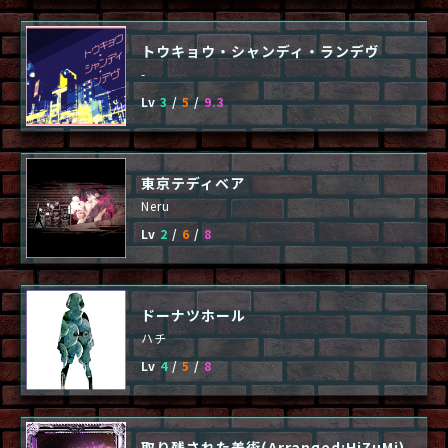
トウキョウ・シャンディ・ランデヴ
-
Lv
3
/
5
/
9.3
東京テディベア
Neru
Lv
2
/
6
/
8
ドーナツホール
ハチ
Lv
4
/
5
/
8
取り残された美術(Arranged:HiZuMi)