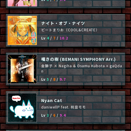
ナイト・オブ・ナイツ
ビートまりお（COOL&CREATE）
Lv
4
/
7
/
10.2
嘆きの樹 (BEMANI SYMPHONY Arr.)
金獅子 × Nagiha & Osamu Kubota + gaQda
n
Lv
5
/
8
/
9.7
Nyan Cat
daniwellP feat. 桃音モモ
Lv
3
/
6
/
9.4