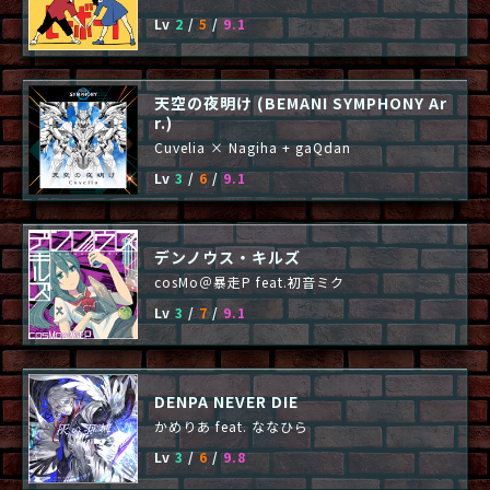
Lv
2
/
5
/
9.1
天空の夜明け (BEMANI SYMPHONY Ar
r.)
Cuvelia × Nagiha + gaQdan
Lv
3
/
6
/
9.1
デンノウス・キルズ
cosMo＠暴走P feat.初音ミク
Lv
3
/
7
/
9.1
DENPA NEVER DIE
かめりあ feat. ななひら
Lv
3
/
6
/
9.8