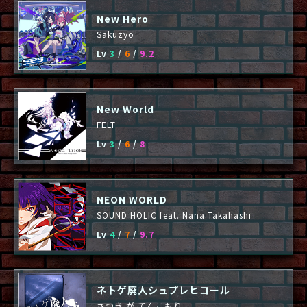
New Hero
Sakuzyo
Lv
3
/
6
/
9.2
New World
FELT
Lv
3
/
6
/
8
NEON WORLD
SOUND HOLIC feat. Nana Takahashi
Lv
4
/
7
/
9.7
ネトゲ廃人シュプレヒコール
さつき が てんこもり