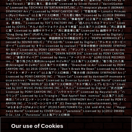
lver Forest / "蒼空に舞え、墨染の桜" Licensed by Silver Forest / "darinGGamer
s" Licensed by TEICHIKU ENTERTAINMENT,INC. / "Timepiece phase II (BEMANI
SYMPHONY Arr.)" Licensed by PONY CANYON INC. / "竹取飛翔 ～ Lunatic Princes
s (Ryu☆Remix)" (c)上海アリス幻樂団 / "ただ君に晴れ" Licensed by (C)2018 DWANG
O Co., Ltd. / "脱法ロック" EXIT TUNES INC / "弾幕信仰" (c)上海アリス幻樂団 / "ち
ゅ、多様性。" Licensed by TOY'S FACTORY INC. / "超人ひじりのエアマッソー" Licen
sed by IOSYS / "チルノのパーフェクトさんすう教室" (c)上海アリス幻樂団 / "月に叢雲華
に風" Licensed by 幽閉サテライト / "月に叢雲華に風" Licensed by 幽閉サテライト /
"Ding Dong Bell" (P)AT-X, Inc. / "てぇてぇアイデンティティ" Licensed by Digital /
"DesireDrive" Licensed by 岸田教団＆THE明星ロケッツ / "DEATH WORMHOLE" Li
censed by SOUND HOLIC / "デビルGIRL" Licensed by Digital / "テレキャスタービー
ボーイ" Licensed by すりぃ Licensed by coalowl / "天空の夜明け (BEMANI SYMPHO
NY Arr.)" Licensed by PONY CANYON INC. / "デンノウス・キルズ" Licensed by cos
Mo＠暴走P(CHEMICAL SYSTEM) / "DENPA NEVER DIE" Licensed by PONY CANYON
INC. / "東京テディベア" Licensed by Neru / "ドーナツホール" (c)REISSUE RECORDS
inc. / "取り残された美術(Arranged:HiZuMi)" (c)上海アリス幻樂団 / "取り残された美
術(Arranged:HiZuMi)" (c)上海アリス幻樂団 / "Drenched in Air" Licensed by PONY
CANYON INC. (c) 2016 COVER Corp. / "Don't Break Me Down" Licensed by A-One
/ "ナイト・オブ・ナイツ" (c)上海アリス幻樂団 / "嘆きの樹 (BEMANI SYMPHONY Arr.)"
Licensed by PONY CANYON INC. / "Nyan Cat" Licensed by daniwellP momone v
oice archive / "New Hero" Licensed by Diverse System / "New World" Licensed
by FELT / "NEON WORLD" (c)上海アリス幻樂団 / "ネトゲ廃人シュプレヒコール" Licen
sed by EXIT MUSIC PUBLISHING INC. / "ネハン" Licensed by Digital / "灰の羽搏"
Licensed by PONY CANYON INC. / "ハウトゥワープ" Licensed by NayutalieN / "ハ
ウリング" Licensed by Liz Triangle / "Bad Apple!! feat. nomico" (c)上海アリス幻
樂団 / "バッドエンド・シンドローム (BEMANI SYMPHONY Arr.)" Licensed by PONY C
ANYON INC. / "ハッピーシンセサイザ" (C) Dwango Music entertainment, Inc. /
"はなまるぴっぴはよいこだけ" (P)2015 ARUTEMATE Co., Ltd. and AT-X, Inc. / "Happi
ness World" Licensed by COVER Corp. / "paranoia" Licensed by (c)2012 DWANG
O Co., Ltd. / "Paranoia" (c)上海アリス幻樂団
Our use of Cookies