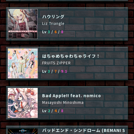
ハウリング
Liz Triangle
Lv
3
/
6
/
8
はちゃめちゃわちゃライフ！
FRUITS ZIPPER
Lv
3
/
7
/
9.1
Bad Apple!! feat. nomico
Masayoshi Minoshima
Lv
2
/
4
/
8
バッドエンド・シンドローム (BEMANI S