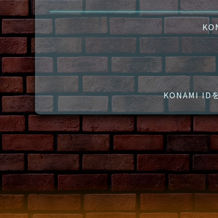
KO
KONAMI 