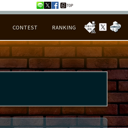
CONTEST
RANKING
OTAL BEST SCORE
楽曲データ
フレンドリスト
RANKING
詳細楽曲データ
んごろチャレンジ
EDIT譜面