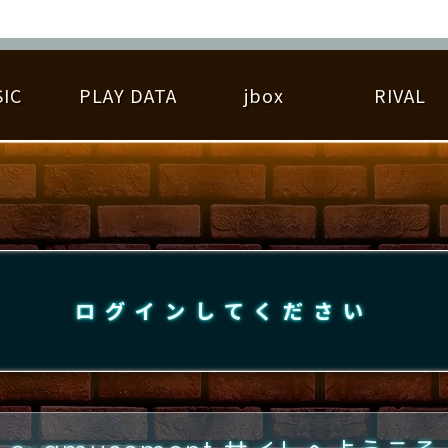
IC
PLAY DATA
jbox
RIVAL
RIGINAL HIT CHART
大会参加
逆ライバル一覧
遊べる楽曲
基本の遊び方
大会開催
ライバル比較
ゆびベル
BEST SCORE
大会参加情報
アーティスト紹介
遊び方ガイド
プレーヤー検索
RANKING
大会とは？
T
プレーグラフ
ね
ログインしてください