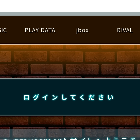
IC
PLAY DATA
jbox
RIVAL
RIGINAL HIT CHART
大会参加
逆ライバル一覧
遊べる楽曲
基本の遊び方
大会開催
ライバル比較
ゆびベル
BEST SCORE
大会参加情報
アーティスト紹介
遊び方ガイド
プレーヤー検索
RANKING
大会とは？
T
プレーグラフ
ね
ログインしてください