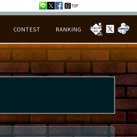
CONTEST
RANKING
OTAL BEST SCORE
楽曲データ
フレンドリスト
RANKING
詳細楽曲データ
んごろチャレンジ
EDIT譜面