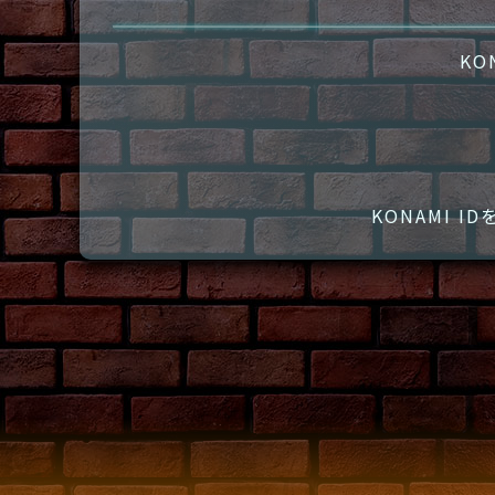
KO
KONAMI 