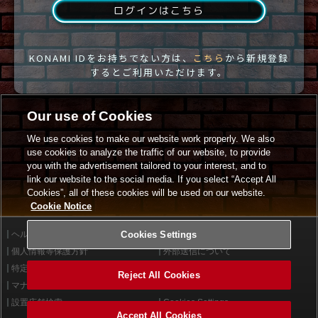
ログインはこちら
KONAMI IDをお持ちでない方は、
こちら
から新規登録
するとご利用いただけます。
Our use of Cookies
We use cookies to make our website work properly. We also
use cookies to analyze the traffic of our website, to provide
you with the advertisement tailored to your interest, and to
link our website to the social media. If you select “Accept All
Cookies”, all of these cookies will be used on our website.
Cookie Notice
ヘルプ
Cookies Settings
利用規約
個人情報等保護方針
外部送信について
特定商取引法に基づく表示
サイトポリシー
Reject All Cookies
マナー＆ルール
お問い合わせ
設置店舗検索
Cookies Settings
Accept All Cookies