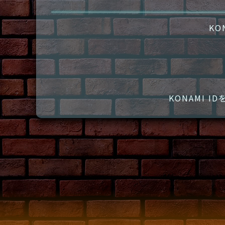
KO
KONAMI 