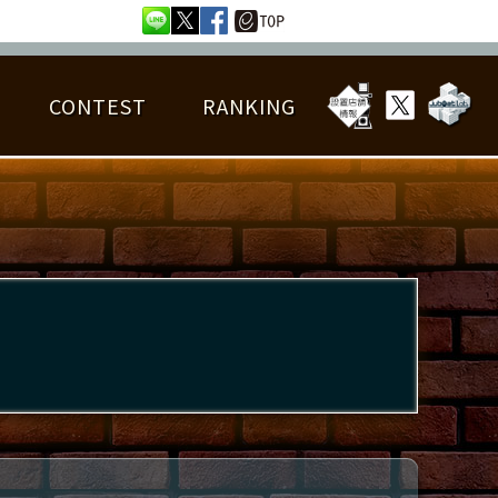
CONTEST
RANKING
OTAL BEST SCORE
楽曲データ
フレンドリスト
RANKING
詳細楽曲データ
んごろチャレンジ
EDIT譜面