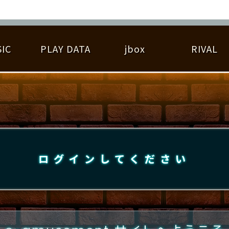
IC
PLAY DATA
jbox
RIVAL
RIGINAL HIT CHART
大会参加
逆ライバル一覧
遊べる楽曲
基本の遊び方
大会開催
ライバル比較
ゆびベル
BEST SCORE
大会参加情報
アーティスト紹介
遊び方ガイド
プレーヤー検索
RANKING
大会とは？
T
プレーグラフ
ね
ログインしてください