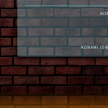
KO
KONAMI 