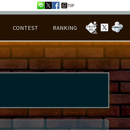
CONTEST
RANKING
OTAL BEST SCORE
楽曲データ
フレンドリスト
RANKING
詳細楽曲データ
んごろチャレンジ
EDIT譜面