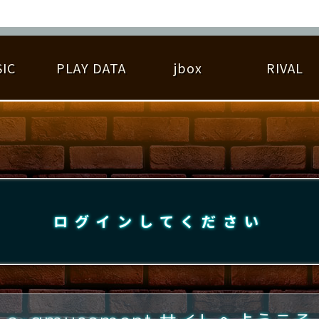
IC
PLAY DATA
jbox
RIVAL
RIGINAL HIT CHART
大会参加
逆ライバル一覧
遊べる楽曲
基本の遊び方
大会開催
ライバル比較
ゆびベル
BEST SCORE
大会参加情報
アーティスト紹介
遊び方ガイド
プレーヤー検索
RANKING
大会とは？
T
プレーグラフ
ね
ログインしてください