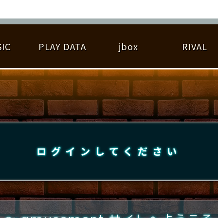
IC
PLAY DATA
jbox
RIVAL
RIGINAL HIT CHART
大会参加
逆ライバル一覧
遊べる楽曲
基本の遊び方
大会開催
ライバル比較
ゆびベル
BEST SCORE
大会参加情報
アーティスト紹介
遊び方ガイド
プレーヤー検索
RANKING
大会とは？
T
プレーグラフ
ね
ログインしてください