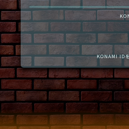
KO
KONAMI 