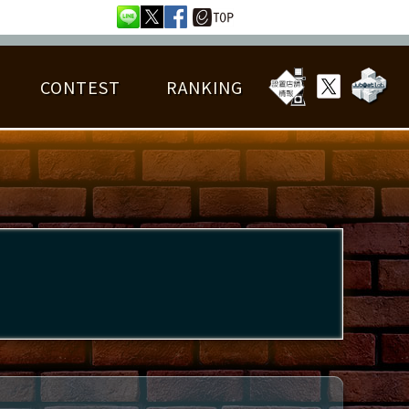
CONTEST
RANKING
OTAL BEST SCORE
楽曲データ
フレンドリスト
RANKING
詳細楽曲データ
んごろチャレンジ
EDIT譜面