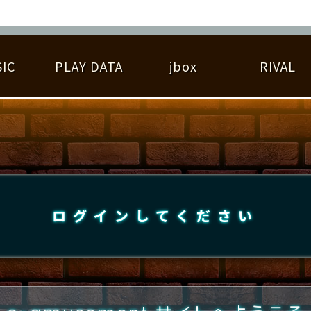
IC
PLAY DATA
jbox
RIVAL
RIGINAL HIT CHART
大会参加
逆ライバル一覧
遊べる楽曲
基本の遊び方
大会開催
ライバル比較
ゆびベル
BEST SCORE
大会参加情報
アーティスト紹介
遊び方ガイド
プレーヤー検索
RANKING
大会とは？
T
プレーグラフ
ね
ログインしてください