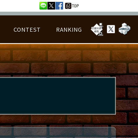
CONTEST
RANKING
OTAL BEST SCORE
楽曲データ
フレンドリスト
RANKING
詳細楽曲データ
んごろチャレンジ
EDIT譜面