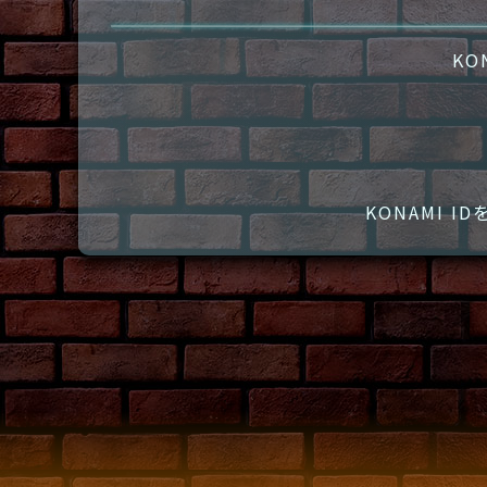
KO
KONAMI 