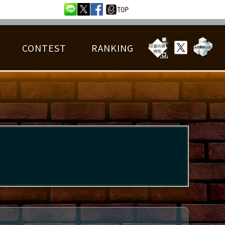
CONTEST
RANKING
OTAL BEST SCORE
楽曲データ
フレンドリスト
RANKING
詳細楽曲データ
んごろチャレンジ
EDIT譜面