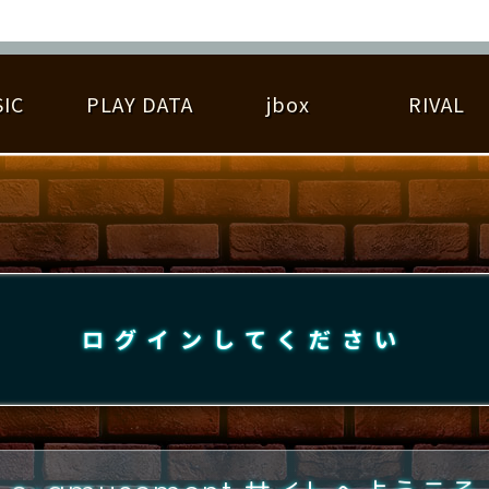
IC
PLAY DATA
jbox
RIVAL
RIGINAL HIT CHART
大会参加
逆ライバル一覧
遊べる楽曲
基本の遊び方
大会開催
ライバル比較
ゆびベル
BEST SCORE
大会参加情報
アーティスト紹介
遊び方ガイド
プレーヤー検索
RANKING
大会とは？
T
プレーグラフ
ね
ログインしてください