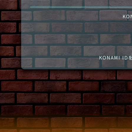
KO
KONAMI 