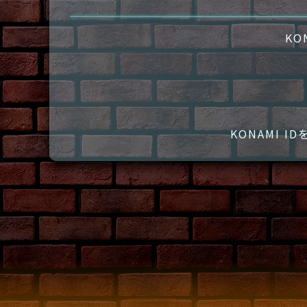
KO
KONAMI 