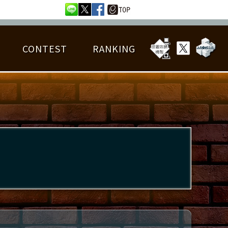
CONTEST
RANKING
OTAL BEST SCORE
楽曲データ
フレンドリスト
RANKING
詳細楽曲データ
んごろチャレンジ
EDIT譜面