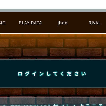
IC
PLAY DATA
jbox
RIVAL
RIGINAL HIT CHART
大会参加
逆ライバル一覧
遊べる楽曲
基本の遊び方
大会開催
ライバル比較
ゆびベル
BEST SCORE
大会参加情報
アーティスト紹介
遊び方ガイド
プレーヤー検索
RANKING
大会とは？
T
プレーグラフ
ね
ログインしてください