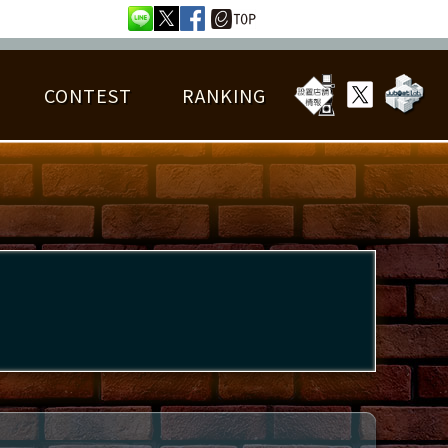
CONTEST
RANKING
OTAL BEST SCORE
楽曲データ
フレンドリスト
RANKING
詳細楽曲データ
んごろチャレンジ
EDIT譜面