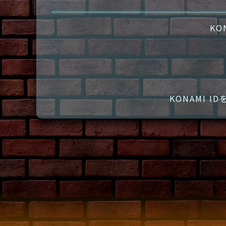
KO
KONAMI 