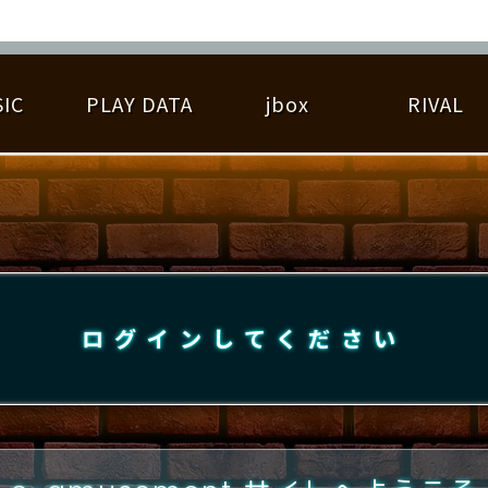
IC
PLAY DATA
jbox
RIVAL
RIGINAL HIT CHART
大会参加
逆ライバル一覧
遊べる楽曲
基本の遊び方
大会開催
ライバル比較
ゆびベル
BEST SCORE
大会参加情報
アーティスト紹介
遊び方ガイド
プレーヤー検索
RANKING
大会とは？
T
プレーグラフ
ね
ログインしてください