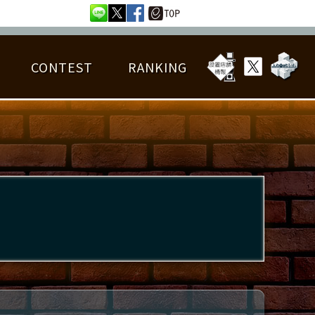
CONTEST
RANKING
OTAL BEST SCORE
楽曲データ
フレンドリスト
RANKING
詳細楽曲データ
んごろチャレンジ
EDIT譜面