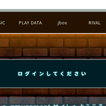
IC
PLAY DATA
jbox
RIVAL
RIGINAL HIT CHART
大会参加
逆ライバル一覧
遊べる楽曲
基本の遊び方
大会開催
ライバル比較
ゆびベル
BEST SCORE
大会参加情報
アーティスト紹介
遊び方ガイド
プレーヤー検索
RANKING
大会とは？
T
プレーグラフ
ね
ログインしてください