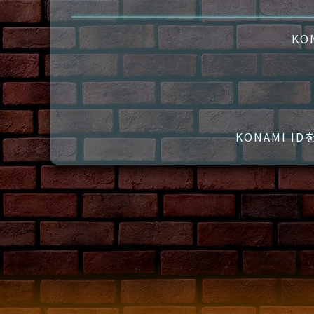
KO
KONAMI 