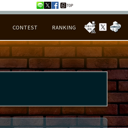
CONTEST
RANKING
OTAL BEST SCORE
楽曲データ
フレンドリスト
RANKING
詳細楽曲データ
んごろチャレンジ
EDIT譜面