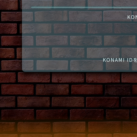
KO
KONAMI 