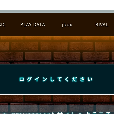
IC
PLAY DATA
jbox
RIVAL
RIGINAL HIT CHART
大会参加
逆ライバル一覧
遊べる楽曲
基本の遊び方
大会開催
ライバル比較
ゆびベル
BEST SCORE
大会参加情報
アーティスト紹介
遊び方ガイド
プレーヤー検索
RANKING
大会とは？
T
プレーグラフ
ね
ログインしてください