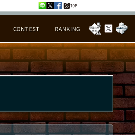
CONTEST
RANKING
OTAL BEST SCORE
楽曲データ
フレンドリスト
RANKING
詳細楽曲データ
んごろチャレンジ
EDIT譜面