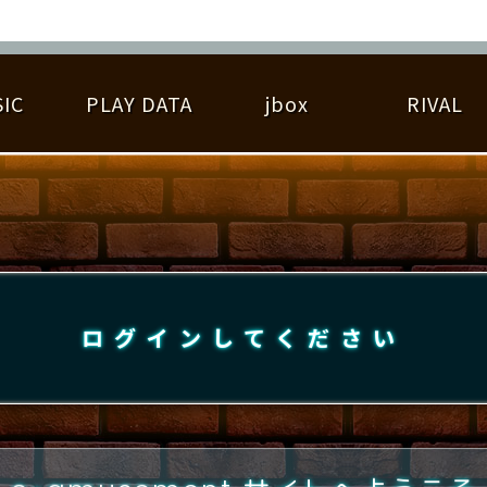
IC
PLAY DATA
jbox
RIVAL
RIGINAL HIT CHART
大会参加
逆ライバル一覧
遊べる楽曲
基本の遊び方
大会開催
ライバル比較
ゆびベル
BEST SCORE
大会参加情報
アーティスト紹介
遊び方ガイド
プレーヤー検索
RANKING
大会とは？
T
プレーグラフ
ね
ログインしてください