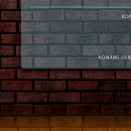
KO
KONAMI 