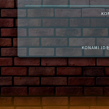
KO
KONAMI 