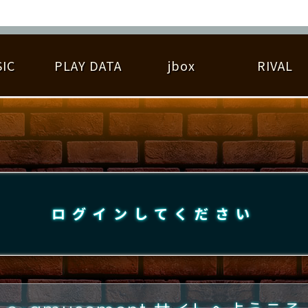
IC
PLAY DATA
jbox
RIVAL
RIGINAL HIT CHART
大会参加
逆ライバル一覧
遊べる楽曲
基本の遊び方
大会開催
ライバル比較
ゆびベル
BEST SCORE
大会参加情報
アーティスト紹介
遊び方ガイド
プレーヤー検索
RANKING
大会とは？
T
プレーグラフ
ね
ログインしてください