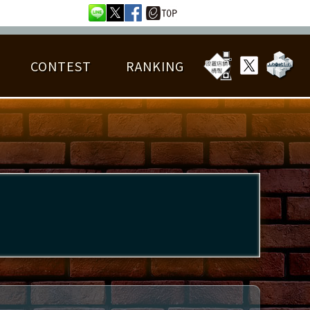
CONTEST
RANKING
OTAL BEST SCORE
楽曲データ
フレンドリスト
RANKING
詳細楽曲データ
んごろチャレンジ
EDIT譜面