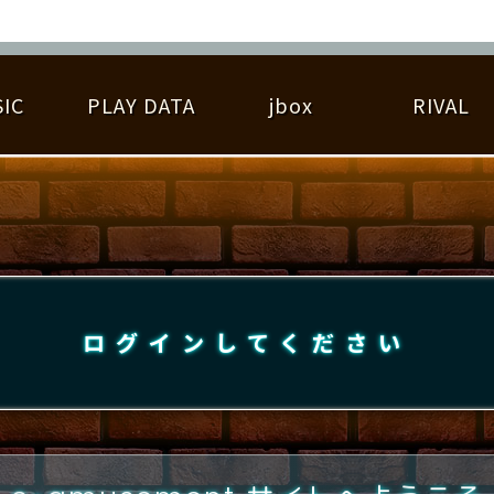
IC
PLAY DATA
jbox
RIVAL
RIGINAL HIT CHART
大会参加
逆ライバル一覧
遊べる楽曲
基本の遊び方
大会開催
ライバル比較
ゆびベル
BEST SCORE
大会参加情報
アーティスト紹介
遊び方ガイド
プレーヤー検索
RANKING
大会とは？
T
プレーグラフ
ね
ログインしてください