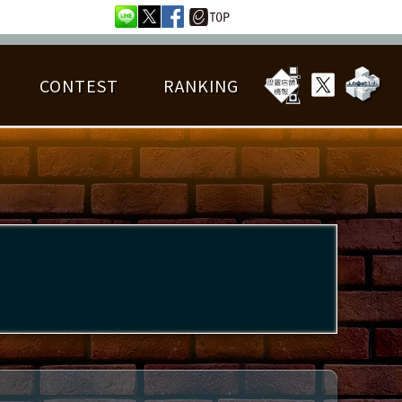
CONTEST
RANKING
OTAL BEST SCORE
楽曲データ
フレンドリスト
RANKING
詳細楽曲データ
んごろチャレンジ
EDIT譜面