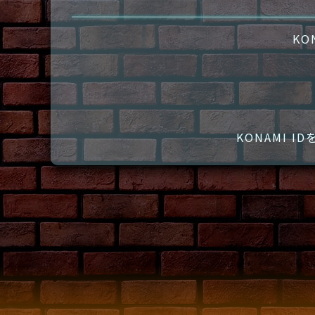
KO
KONAMI 