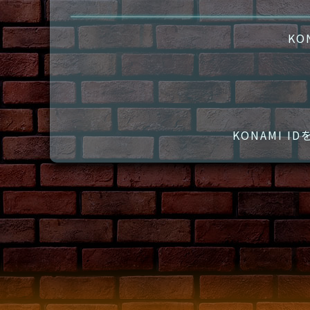
KO
KONAMI 