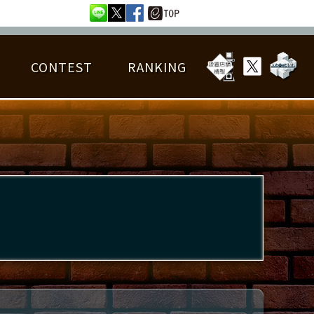
CONTEST
RANKING
OTAL BEST SCORE
楽曲データ
フレンドリスト
RANKING
詳細楽曲データ
んごろチャレンジ
EDIT譜面