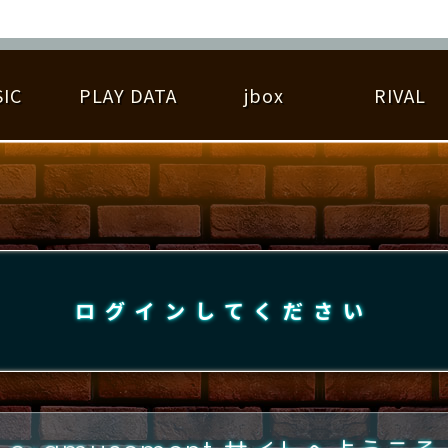
IC
PLAY DATA
jbox
RIVAL
RIGINAL HIT CHART
大会参加
逆ライバル一覧
遊べる楽曲
基本の遊び方
大会開催
ライバル比較
ゆびベル
BEST SCORE
大会参加情報
アーティスト紹介
遊び方ガイド
プレーヤー検索
RANKING
大会とは？
T
プレーグラフ
ね
ログインしてください