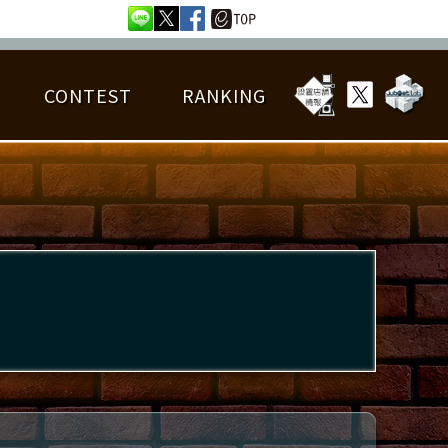
CONTEST
RANKING
OTAL BEST SCORE
楽曲データ
フレンドリスト
RANKING
詳細楽曲データ
んごろチャレンジ
EDIT譜面