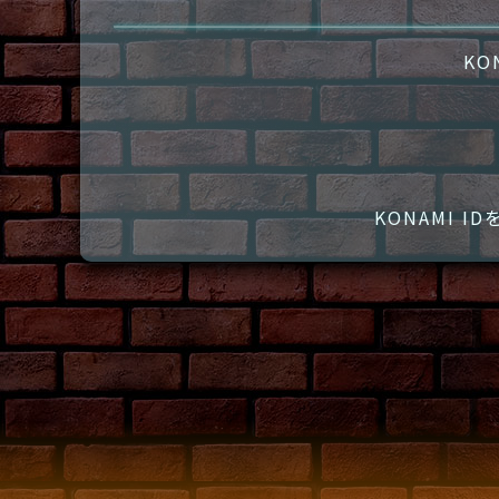
KO
KONAMI 