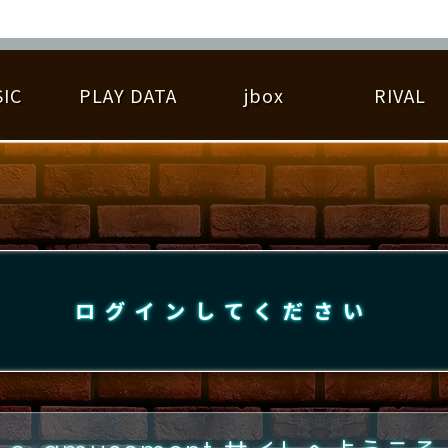
IC
PLAY DATA
jbox
RIVAL
RIGINAL HIT CHART
大会参加
逆ライバル一覧
遊べる楽曲
基本の遊び方
大会開催
ライバル比較
ゆびベル
BEST SCORE
大会参加情報
アーティスト紹介
遊び方ガイド
プレーヤー検索
RANKING
大会とは？
T
プレーグラフ
ね
ログインしてください