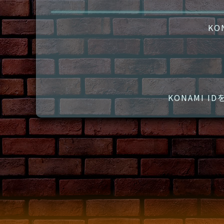
KO
KONAMI 