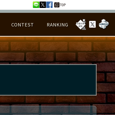
CONTEST
RANKING
OTAL BEST SCORE
楽曲データ
フレンドリスト
RANKING
詳細楽曲データ
んごろチャレンジ
EDIT譜面