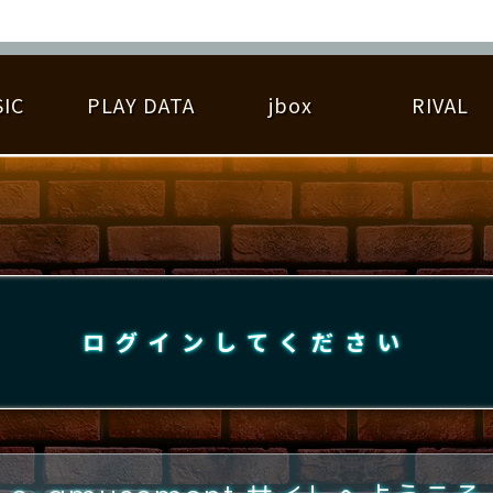
IC
PLAY DATA
jbox
RIVAL
RIGINAL HIT CHART
大会参加
逆ライバル一覧
遊べる楽曲
基本の遊び方
大会開催
ライバル比較
ゆびベル
BEST SCORE
大会参加情報
アーティスト紹介
遊び方ガイド
プレーヤー検索
RANKING
大会とは？
T
プレーグラフ
ね
ログインしてください