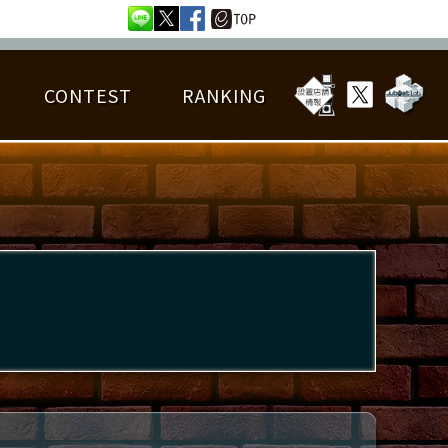
CONTEST
RANKING
OTAL BEST SCORE
楽曲データ
フレンドリスト
RANKING
詳細楽曲データ
んごろチャレンジ
EDIT譜面