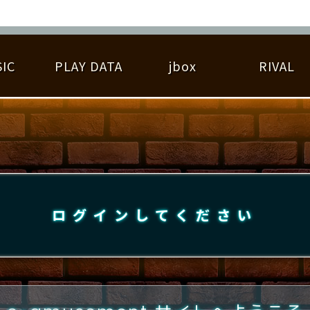
IC
PLAY DATA
jbox
RIVAL
RIGINAL HIT CHART
大会参加
逆ライバル一覧
遊べる楽曲
基本の遊び方
大会開催
ライバル比較
ゆびベル
BEST SCORE
大会参加情報
アーティスト紹介
遊び方ガイド
プレーヤー検索
RANKING
大会とは？
T
プレーグラフ
ね
ログインしてください