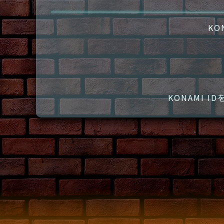
KO
KONAMI 