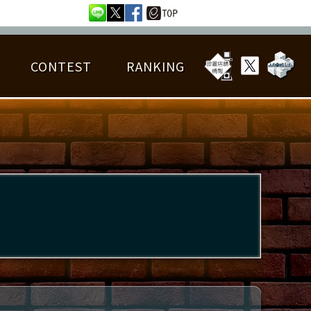
CONTEST
RANKING
OTAL BEST SCORE
楽曲データ
フレンドリスト
RANKING
詳細楽曲データ
んごろチャレンジ
EDIT譜面