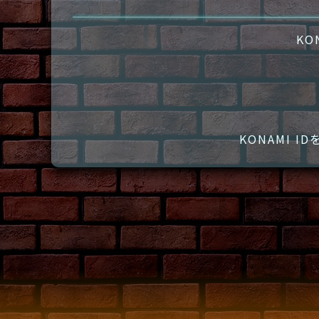
KO
KONAMI 