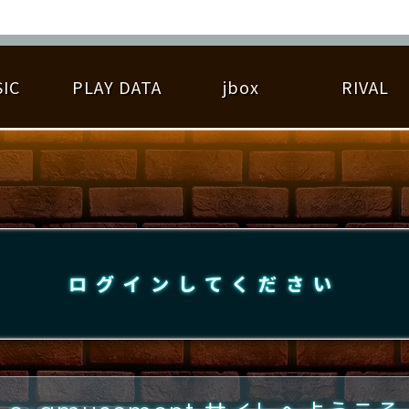
IC
PLAY DATA
jbox
RIVAL
RIGINAL HIT CHART
大会参加
逆ライバル一覧
遊べる楽曲
基本の遊び方
大会開催
ライバル比較
ゆびベル
BEST SCORE
大会参加情報
アーティスト紹介
遊び方ガイド
プレーヤー検索
RANKING
大会とは？
T
プレーグラフ
ね
ログインしてください