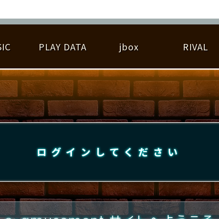
IC
PLAY DATA
jbox
RIVAL
RIGINAL HIT CHART
大会参加
逆ライバル一覧
遊べる楽曲
基本の遊び方
大会開催
ライバル比較
ゆびベル
BEST SCORE
大会参加情報
アーティスト紹介
遊び方ガイド
プレーヤー検索
RANKING
大会とは？
T
プレーグラフ
ね
ログインしてください