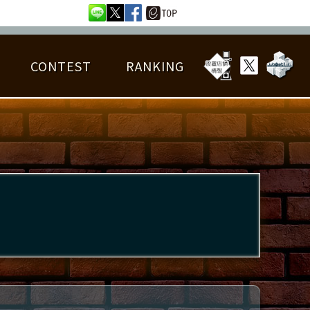
CONTEST
RANKING
OTAL BEST SCORE
楽曲データ
フレンドリスト
RANKING
詳細楽曲データ
んごろチャレンジ
EDIT譜面