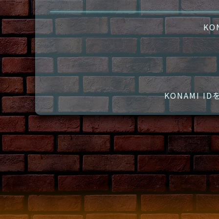
KO
KONAMI 