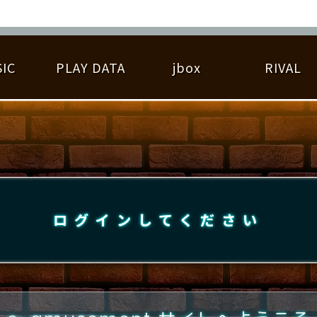
IC
PLAY DATA
jbox
RIVAL
RIGINAL HIT CHART
大会参加
逆ライバル一覧
遊べる楽曲
基本の遊び方
大会開催
ライバル比較
ゆびベル
BEST SCORE
大会参加情報
アーティスト紹介
遊び方ガイド
プレーヤー検索
RANKING
大会とは？
T
プレーグラフ
ね
ログインしてください