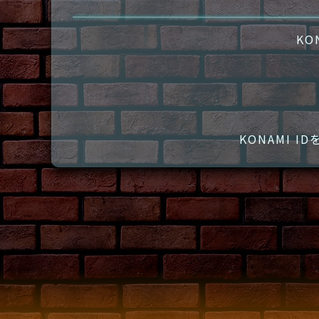
KO
KONAMI 