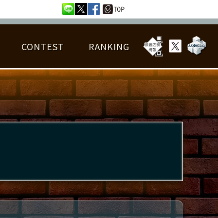
CONTEST
RANKING
OTAL BEST SCORE
楽曲データ
フレンドリスト
RANKING
詳細楽曲データ
んごろチャレンジ
EDIT譜面